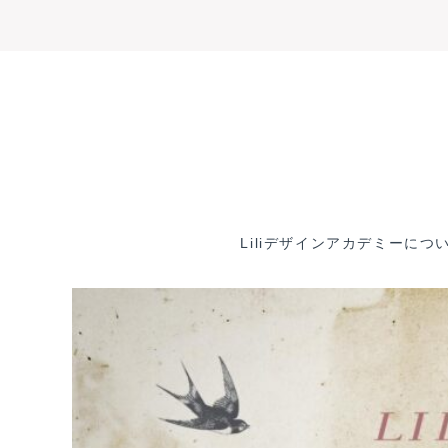
内
容
を
ス
キ
ッ
Liliデザインアカデミーにつ
プ