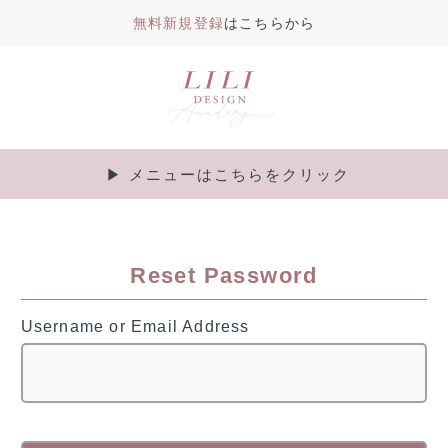
無料新規登録
はこちらから
内
容
を
ス
キ
▶︎ メニューはこちらをクリック
Main
ッ
プ
Menu
Reset Password
Username or Email Address