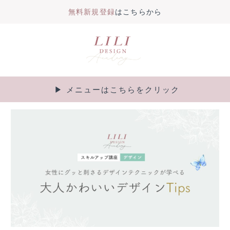
無料新規登録
はこちらから
内
容
を
ス
キ
▶︎ メニューはこちらをクリック
Main
ッ
プ
Menu