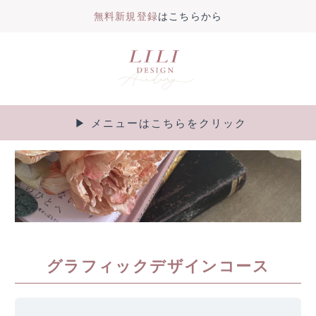
無料新規登録
はこちらから
内
容
を
ス
キ
▶︎ メニューはこちらをクリック
Main
ッ
プ
Menu
グラフィックデザインコース