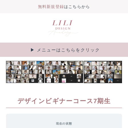
無料新規登録
はこちらから
内
容
を
ス
キ
▶︎ メニューはこちらをクリック
Main
ッ
プ
Menu
デザインビギナーコース7期生
現在の状態