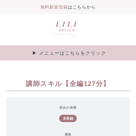
無料新規登録
はこちらから
内
容
を
ス
キ
▶︎ メニューはこちらをクリック
Main
ッ
プ
Menu
講師スキル【全編127分】
現在の状態
未登録
価格