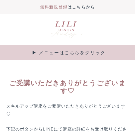
無料新規登録
はこちらから
内
容
を
ス
キ
▶︎ メニューはこちらをクリック
Main
ッ
プ
Menu
ご受講いただきありがとうございま
す♡
スキルアップ講座をご受講いただきありがとうございます
♡
下記のボタンからLINEにて講座の詳細をお受け取りくださ