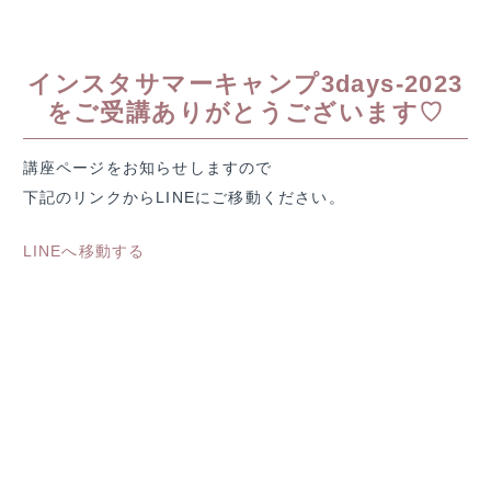
内
容
を
インスタサマーキャンプ3days-2023
ス
をご受講ありがとうございます♡
キ
ッ
講座ページをお知らせしますので
プ
下記のリンクからLINEにご移動ください。
LINEへ移動する