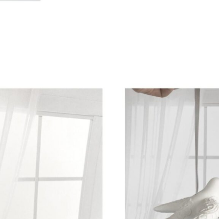
×
庭
園
が
見
え
る
窓
quantity