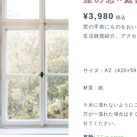
¥
3,980
税込
窓の手前にものをお
生活雑貨紹介、アク
サイズ：A2（420×5
材質：紙
※水に濡れないように
万が一濡れた場合はす
せてください。
有効:
17 in stock