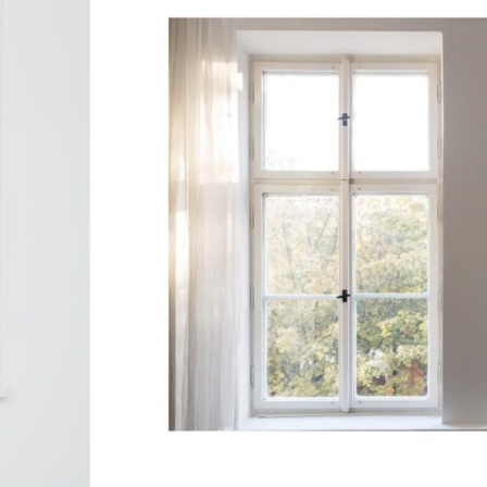
イ
リ
ン
グ
背
景
ボ
ー
ド】
白
い
部
屋
の
窓