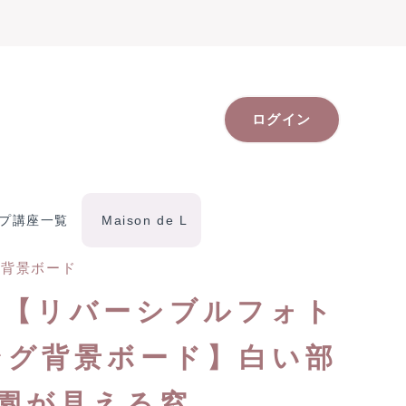
ログイン
プ講座一覧
Maison de L
,
背景ボード
】【リバーシブルフォト
ング背景ボード】白い部
庭園が見える窓