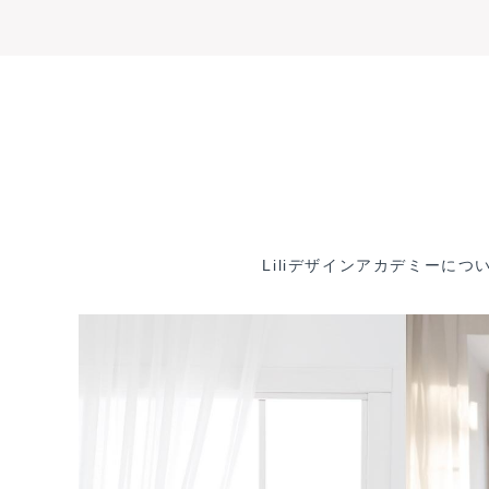
内
容
を
ス
キ
ッ
Liliデザインアカデミーにつ
プ