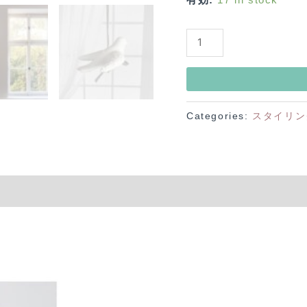
【再
入
荷】
【リ
Categories:
スタイリン
バ
ー
シ
ブ
ル
フ
ォ
ト
ス
タ