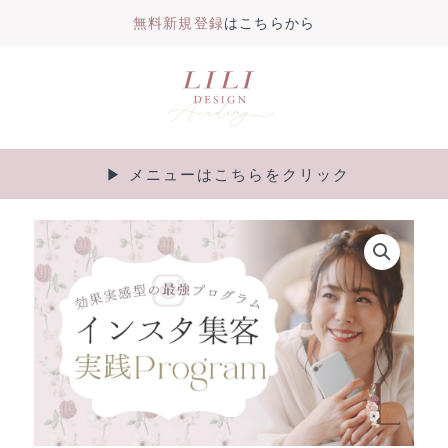
無料新規登録
はこちらから
内
容
を
ス
キ
▶︎ メニューはこちらをクリック
Main
ッ
プ
Menu