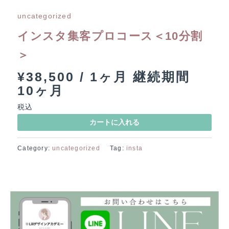
uncategorized
インスタ集客プロコース＜10分割
＞
¥
38,500
/ 1ヶ月 継続期間
10ヶ月
税込
イ
カートに入れる
ン
ス
Category:
uncategorized
Tag:
insta
タ
集
客
プ
ロ