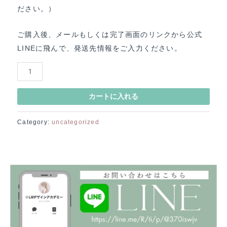
ださい。）
ご購入後、メールもしくは完了画面のリンクから公式
LINEに飛んで、発送先情報をご入力ください。
【パ
ー
プ
カートに入れる
ル】
Category:
uncategorized
オ
リ
ジ
ナ
ル
手
帳
2023