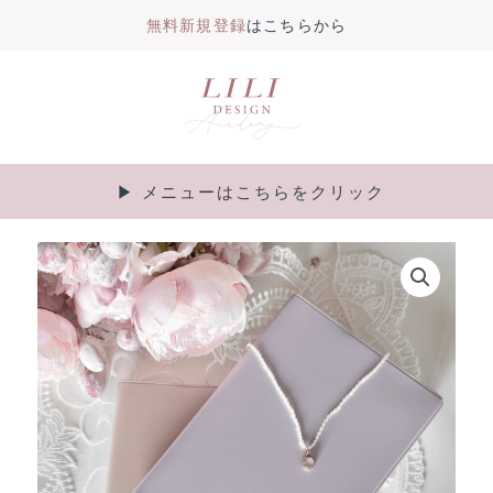
無料新規登録
はこちらから
内
容
を
ス
キ
▶︎ メニューはこちらをクリック
Main
ッ
プ
Menu