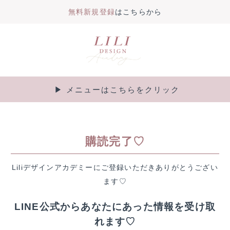
無料新規登録
はこちらから
内
容
を
ス
キ
▶︎ メニューはこちらをクリック
Main
ッ
プ
Menu
購読完了♡
Liliデザインアカデミーにご登録いただきありがとうござい
ます♡
LINE公式からあなたにあった情報を受け取
れます♡