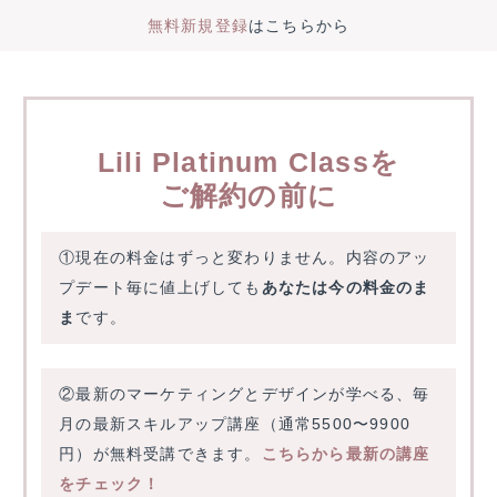
無料新規登録
はこちらから
内
容
を
ス
Lili Platinum Classを
キ
ご解約の前に
ッ
プ
①現在の料金はずっと変わりません。内容のアッ
プデート毎に値上げしても
あなたは今の料金のま
ま
です。
②最新のマーケティングとデザインが学べる、毎
月の最新スキルアップ講座（通常5500〜9900
円）が無料受講できます。
こちらから最新の講座
をチェック！